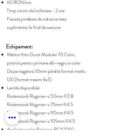
60 RON/ora
Timp minim de închiriere - 2 ore
Fiecare jumătate de oră se va taxa
suplimentar la final de sesiune.
Echipament:
Măritor foto Durst Modular 70 Color,
potrivit pentru printare alb-negru si color
De pe negative 35mm până la format mediu
120 (format maxim 6x7)
Lentile disponibile:
Rodenstock Rogonar-s 50mm f/2.8
Rodenstock Rogonar-s
75mm f/4.5
Rodenstock Rogonar-s 90
mm f/4.5
Rodenstock Rogonar-s 105mm f/4.5
Analizator color Paterson PCA2060