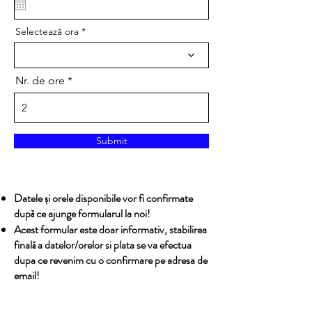
u
i
Selectează ora
r
e
d
Nr. de ore
Submit
Datele și orele disponibile vor fi confirmate
după ce ajunge formularul la noi!
Acest formular este doar informativ, stabilirea
finală a datelor/orelor si plata se va efectua
dupa ce revenim cu o confirmare pe adresa de
email!