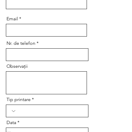
Email
Nr. de telefon
Observații
Tip printare
r
Data
*
e
q