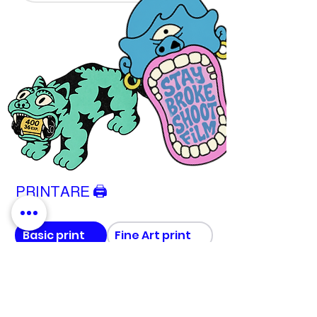
PRINTARE 🖨
Basic print
Fine Art print
Extra