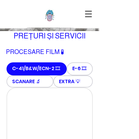
PREȚURI ȘI SERVICII
PROCESARE FILM 🧪
C-41/B&W/ECN-2 🎞
E-6 🎞
SCANARE 🔬
EXTRA 💡